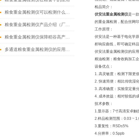
检品简介：
粮食重金属检测仪可以检测什么（2022全新配置粮食重金属检测仪）
伏安法重金属检测仪
是一
的重金属检测，配合丝网
粮食重金属检测仪产品介绍（厂家推荐粮食重金属检测仪）
工作原理：
伏安法是一种基于电化学
粮食重金属检测仪保障稻谷高产良好【霍尔德】
析响应曲线，即可确定样
多通道粮食重金属检测仪的应用领域介绍
伏安法重金属检测仪的应
粮油检测：粮食收购加工
设备优点：
1. 高灵敏度：检测下限
2. 快速简便：相比传统
3. 高准确度：实验室定
4. 成本效益：相对较低
技术参数：
1.显示器：7寸高清安卓触摸
2.样品检测范围：0.03 ~ 1.
3.重复性：RSD≤5%
4.分辨率：0.5ppb