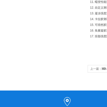
11. 蠕变性
12. 自定义
13. 凝冻
14. 卡拉
15. 可得
16. 鱼糜
17. 琼脂强度
上一篇：
HD