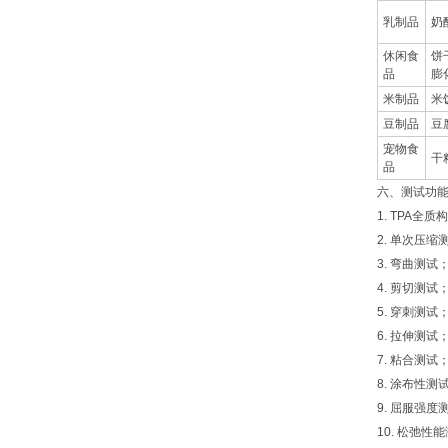
乳制品
奶
休闲食
饼
品
膨
米制品
米
豆制品
豆
宠物食
干
品
六、测试功
1. TPA
2. 单次压
3. 弯曲测试
4. 剪切测试
5. 穿刺测试
6. 拉伸测试
7. 粘合测试
8. 涂布性测
9. 屈服强度
10. 松弛性