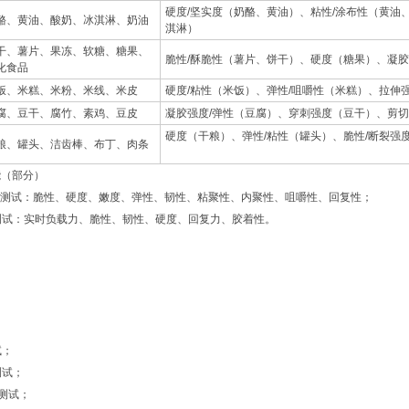
硬度/坚实度（奶酪、黄油）、粘性/涂布性（黄油
酪、黄油、酸奶、冰淇淋、奶油
淇淋）
干、薯片、果冻、软糖、糖果、
脆性/酥脆性（薯片、饼干）、硬度（糖果）、凝胶
化食品
饭、米糕、米粉、米线、米皮
硬度/粘性（米饭）、弹性/咀嚼性（米糕）、拉伸
腐、豆干、腐竹、素鸡、豆皮
凝胶强度/弹性（豆腐）、穿刺强度（豆干）、剪切
硬度（干粮）、弹性/粘性（罐头）、脆性/断裂强
粮、罐头、洁齿棒、布丁、肉条
能（部分）
全质构测试：脆性、硬度、嫩度、弹性、韧性、粘聚性、内聚性、咀嚼性、回复性；
缩测试：实时负载力、脆性、韧性、硬度、回复力、胶着性。
；
；
；
；
；
试；
测试；
能测试；