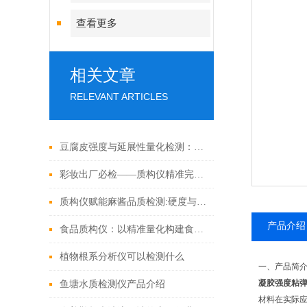
查看更多
相关文章
RELEVANT ARTICLES
豆腐皮强度与延展性量化检测：霍尔德电子质构仪实操演示
彩妆出厂必检——质构仪精准完成口红力学性能测试
质构仪赋能麻酱品质检测:硬度与粘稠度测定方法探析
产品介绍
食品质构仪：以精准量化构建食品品质管控解决方案
植物根系分析仪可以检测什么
一、产品简
凝胶强度粘
鱼塘水质检测仪产品介绍
材料在实际