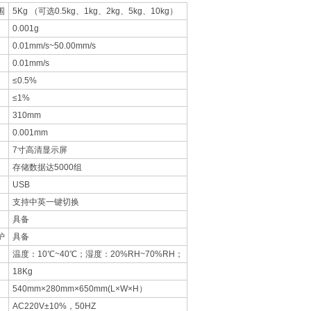
围
5Kg （可选0.5kg、1kg、2kg、5kg、10kg）
0.001g
0.01mm/s~50.00mm/s
0.01mm/s
≤0.5%
≤1%
310mm
0.001mm
7寸高清显示屏
存储数据达5000组
USB
支持中英一键切换
具备
护
具备
温度：10℃~40℃；湿度：20%RH~70%RH；
18Kg
540mm×280mm×650mm(L×W×H）
AC220V±10%，50HZ