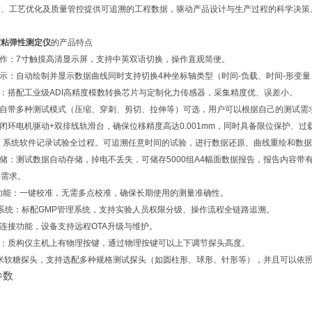
发、工艺优化及质量管控提供可追溯的工程数据，驱动产品设计与生产过程的科学决策
度粘弹性测定仪
的产品特点
操作：7寸触摸高清显示屏，支持中英双语切换，操作直观简便。
显示：自动绘制并显示数据曲线同时支持切换4种坐标轴类型（时间-负载、时间-形变
量：搭配工业级ADI高精度模数转换芯片与定制化力传感器，采集精度优、误差小。
：自带多种测试模式（压缩、穿刺、剪切、拉伸等）可选，用户可以根据自己的测试
：闭环电机驱动+双排线轨滑台，确保位移精度高达0.001mm，同时具备限位保护、
放：系统软件记录试验全过程。可追溯任意时间的试验，进行数据还原、曲线重绘和数
存储：测试数据自动存储，掉电不丢失，可储存5000组A4幅面数据报告，报告内容
档需求。
准功能：一键校准，无需多点校准，确保长期使用的测量准确性。
管理系统：标配GMP管理系统，支持实验人员权限分级、操作流程全链路追溯。
iFi连接功能，设备支持远程OTA升级与维护。
按键：质构仪主机上有物理按键，通过物理按键可以上下调节探头高度。
毫米软糖探头，支持选配多种规格测试探头（如圆柱形、球形、针形等），并且可以依
参数