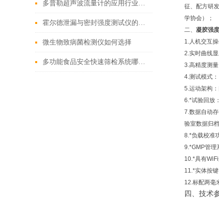
多普勒超声波流量计的应用行业广泛-霍尔德
征、配方研
学协会）；
霍尔德泄漏与密封强度测试仪的应用范围
二、
凝胶强
1.人机交互
微生物致病菌检测仪如何选择
2.实时曲线
多功能食品安全快速筛检系统哪家好
3.高精度测
4.测试模式
5.运动架构
6.*试验回
7.数据自动
验室数据归
8.*负载校
9.*GMP
10.*具有W
11.*实体
12.标配两
四、技术