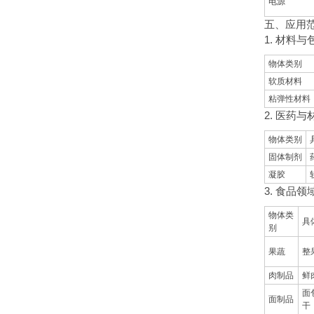
电源
五、应用
1. 材料
物体类别
软质材料
粘弹性材料
2. 医药
物体类别
固体制剂
凝胶
3. 食品领
物体类
具
别
果蔬
整
肉制品
鲜
面
面制品
干