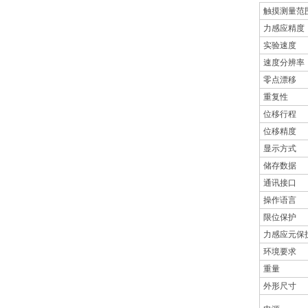
触摸测量范
力感应精度
实验速度
速度分辨率
零点漂移
重复性
位移行程
位移精度
显示方式
储存数据
通讯接口
操作语言
限位保护
力感应元保
环境要求
重量
外形尺寸