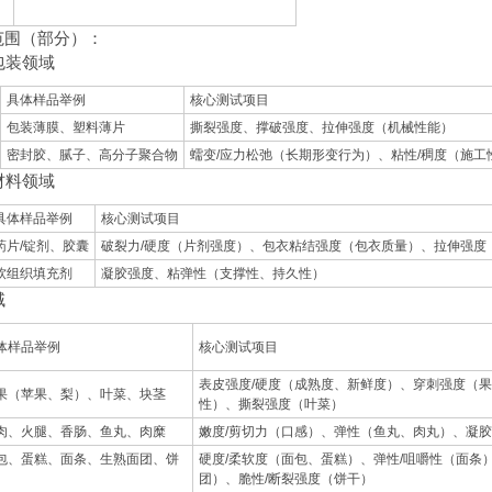
范围（部分）：
与包装领域
具体样品举例
核心测试项目
包装薄膜、塑料薄片
撕裂强度、撑破强度、拉伸强度（机械性能）
密封胶、腻子、高分子聚合物
蠕变/应力松弛（长期形变行为）、粘性/稠度（施工
与材料领域
具体样品举例
核心测试项目
药片/锭剂、胶囊
破裂力/硬度（片剂强度）、包衣粘结强度（包衣质量）、拉伸强度
软组织填充剂
凝胶强度、粘弹性（支撑性、持久性）
域
体样品举例
核心测试项目
表皮强度/硬度（成熟度、新鲜度）、穿刺强度（
果（苹果、梨）、叶菜、块茎
性）、撕裂强度（叶菜）
肉、火腿、香肠、鱼丸、肉糜
嫩度/剪切力（口感）、弹性（鱼丸、肉丸）、凝
包、蛋糕、面条、生熟面团、饼
硬度/柔软度（面包、蛋糕）、弹性/咀嚼性（面条
团）、脆性/断裂强度（饼干）