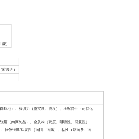
性能）
（胶囊壳）
果肉质地）、剪切力（坚实度、脆度）、压缩特性（耐储运
胶强度（肉糜制品）、全质构（硬度、咀嚼性、回复性）
）、拉伸强度/延展性（面团、面筋）、粘性（熟面条、面