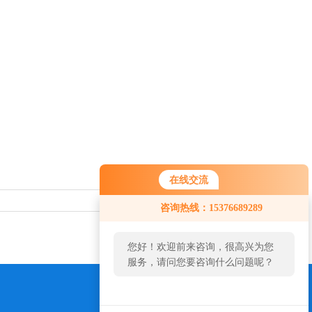
在线交流
您好！欢迎前来咨询，很高兴为您
返回列表>>
咨询热线：15376689289
服务，请问您要咨询什么问题呢？
您好，看您停留很久了，是否找到
了需求产品，您可以直接在线与我
联系！