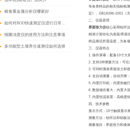
等各类样品的相关指标检测。
粮食重金属分析仪哪家好
定》、GB18396-200
二、仪器原理
如何对BOD快速测定仪进行日常维护和保养？
界面张力仪
核心采用铂环
精准计算转化为表面/界面
细菌浊度仪的使用方法和注意事项
样品测试所需温度，为各
多功能型土壤养分速测仪如何选择
三、仪器特点
1. 操作屏幕：配备10寸
2. 支持2种测量方法：
3. 可同时测表界面张力
4. 全自动测量，自动升
5. 内置打印机：内置热
6. 数据储存量大：内置
7. 内置恒温装置：高精
四、技术参数
显示方式：10寸触摸显示
测量方法：铂环法和铂板
测量项目：界面张力和液