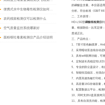
的磷酸盐含量。本仪器适
便携式水中生物毒性检测仪如何选择
分析。符合标准《GB/T 6
二、工作原理：
农药残留检测仪可以检测什么
HD-LSG型
磷酸根检测仪
利
量。根据朗伯－比耳定律：
空气质量监控系统哪家好
度成正比。
面粉呕吐毒素检测仪产品介绍说明
三、产品特点：
1、7英寸彩色触摸屏，And
2、采用蠕动泵连续自动进
3、具有wifi联网功能，
4、定制波长高稳定性LE
5、专业的防尘盖设计，有
6、智能恒流稳压，光强自
7、内置高速热敏打印机，
8、高容量16G存储容量，
9、配置数据云平台，检测
10、同时支持U盘直接拷
11、具有自清洗功能，检