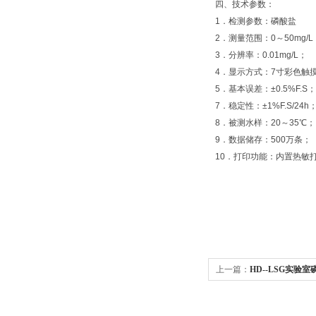
四、技术参数：
1．检测参数：磷酸盐
2．测量范围：0～50mg/
3．分辨率：0.01mg/L；
4．显示方式：7寸彩色触
5．基本误差：±0.5%F.S；
7．稳定性：±1%F.S/24h
8．被测水样：20～35℃；
9．数据储存：500万条；
10．打印功能：内置热敏
上一篇：
HD--LSG实验