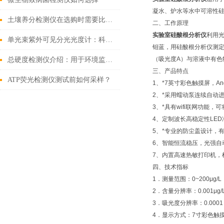
凝水、炉水等水中可溶性硅酸
土壤养分检测仪在选购时需要比较哪些点
二、工作原理
实验室硅酸根分析仪
利用光
单光束紫外可见分光光度计：科学与工业领域的 “隐形基石”
钼蓝，用硅酸根分析仪测
（吸光度A）与溶液中有色
总硬度检测仪介绍：用于环境监测、工业生产、水处理等
三、产品特点
ATP荧光检测仪测试前如何采样？
1、*7英寸彩色触摸屏，A
2、*采用蠕动泵连续自动
3、*具有wifi联网功能
4、定制波长高稳定性LE
5、*专业的防尘盖设计，
6、智能恒流稳压，光强自
7、内置高速热敏打印机，
四、技术指标
1．测量范围：0~200μg/
2．含量分辨率：0.001μg/
3．吸光度分辨率：0.000
4．显示方式：7寸彩色触