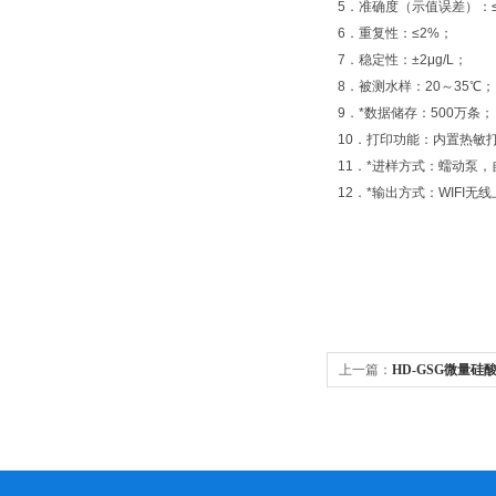
5．准确度（示值误差）：≤100
6．重复性：≤2%；
7．稳定性：±2μg/L；
8．被测水样：20～35℃；
9．*数据储存：500万条；
10．打印功能：内置热敏
11．*进样方式：蠕动泵
12．*输出方式：WIFI无
上一篇：
HD-GSG微量硅