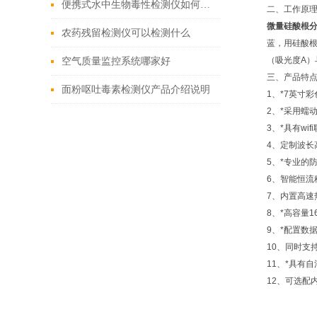
便携式水中生物毒性检测仪如何选择
二、工作原
微量硅酸根
农药残留检测仪可以检测什么
蓝，用硅酸
（吸光度A）
空气质量监控系统哪家好
三、产品特
面粉呕吐毒素检测仪产品介绍说明
1、*7英寸
2、*采用蠕
3、*具有w
4、定制波长
5、*专业的
6、智能恒
7、内置高速
8、*高容量
9、*配置数
10、同时支
11、*具有
12、可选配