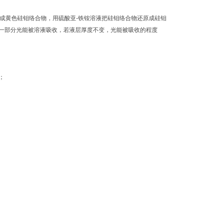
铵生成黄色硅钼络合物，用硫酸亚-铁铵溶液把硅钼络合物还原成硅钼
一部分光能被溶液吸收，若液层厚度不变，光能被吸收的程度
；