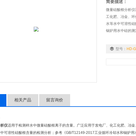
简要描述：
微量硅酸根分析仪
工化肥、冶金、环
水等水中可溶性硅酸
锅炉用水中硅的测
型号：
HD-
相关产品
留言询价
介
分析仪
适用于检测样水中微量硅酸根离子的含量。广泛应用于发电厂、化工化肥、冶金
中可溶性硅酸根含量的检测分析；参考《GB/T12149-2017工业循环冷却水和锅