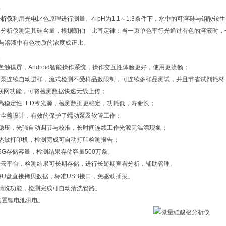
理
分析仪
利用光电比色原理进行测量。在pH为1.1～1.3条件下，水中的可溶硅与钼酸
根分析仪测定其硅含量，根据朗伯－比耳定律：当一束单色平行光通过有色的溶液时，
与溶液中有色物质的浓度成正比。
点
彩色触摸屏，Android智能操作系统，操作交互性体验更好，使用更流畅；
动泵连续自动进样，流式检测不受样品数限制，可连续多样品测试，并且节省试剂耗材
ifi联网功能，可将检测数据快速无线上传；
高稳定性LED冷光源，检测数据更稳定，功耗低，寿命长；
防尘盖设计，有效的保护了蠕动泵及软管工作；
流稳压，光强自动调节与校准，长时间连续工作光源无温漂现象；
热敏打印机，检测完成可自动打印检测报告；
16G存储容量，检测结果存储容量500万条。
据云平台，检测结果可长期存储，进行长短期查看分析，辅助管理。
持U盘直接拷贝数据，标准USB接口，免驱动插拔。
自清洗功能，检测完成可自动清洗管路。
内置锂电池供电。