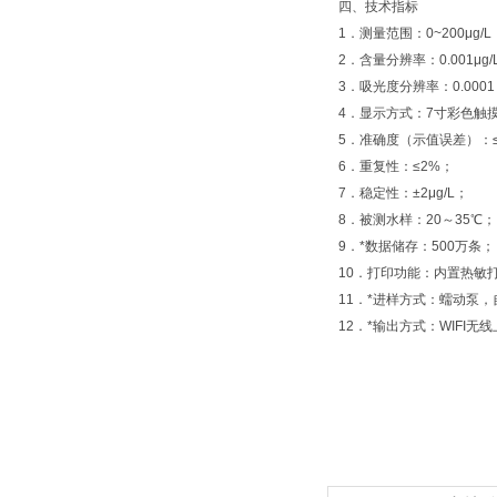
四、技术指标
1．测量范围：0~200μg/
2．含量分辨率：0.001μg/
3．吸光度分辨率：0.000
4．显示方式：7寸彩色触
5．准确度（示值误差）：≤100
6．重复性：≤2%；
7．稳定性：±2μg/L；
8．被测水样：20～35℃；
9．*数据储存：500万条；
10．打印功能：内置热敏
11．*进样方式：蠕动泵
12．*输出方式：WIFI无