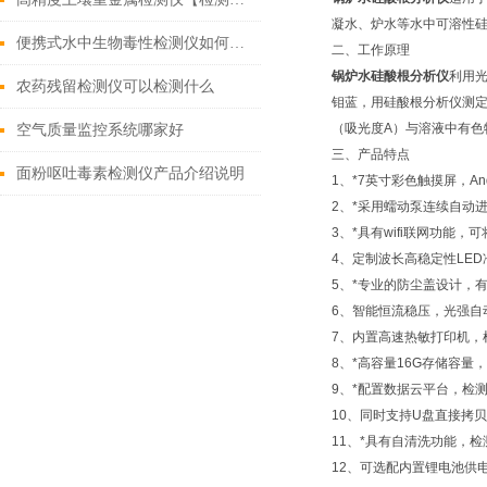
凝水、炉水等水中可溶性硅酸
便携式水中生物毒性检测仪如何选择
二、工作原理
锅炉水硅酸根分析仪
利用光
农药残留检测仪可以检测什么
钼蓝，用硅酸根分析仪测
（吸光度A）与溶液中有色
空气质量监控系统哪家好
三、产品特点
面粉呕吐毒素检测仪产品介绍说明
1、*7英寸彩色触摸屏，A
2、*采用蠕动泵连续自动
3、*具有wifi联网功能
4、定制波长高稳定性LE
5、*专业的防尘盖设计，
6、智能恒流稳压，光强自
7、内置高速热敏打印机，
8、*高容量16G存储容量
9、*配置数据云平台，检
10、同时支持U盘直接拷
11、*具有自清洗功能，
12、可选配内置锂电池供