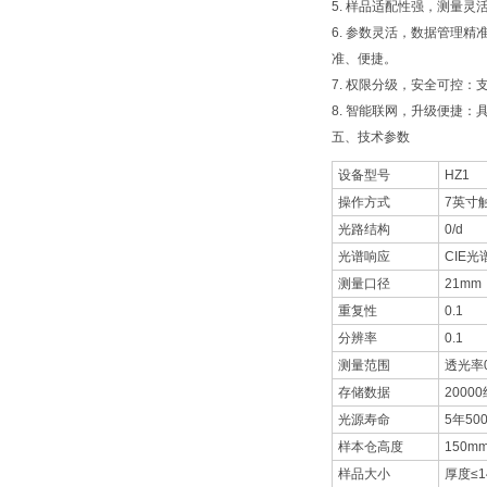
5. 样品适配性强，测量
6. 参数灵活，数据管理
准、便捷。
7. 权限分级，安全可控
8. 智能联网，升级便捷：
五、技术参数
设备型号
HZ1
操作方式
7英寸
光路结构
0/d
光谱响应
CIE光谱
测量口径
21mm
重复性
0.1
分辨率
0.1
测量范围
透光率0
存储数据
2000
光源寿命
5年50
样本仓高度
150
样品大小
厚度≤1