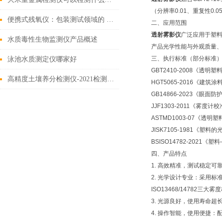
（分辨率0.01、重复性
便携式残氧仪：包装测试领域的 “密封卫士”
二、应用范围
透射雾影仪
广泛应用于塑
水质毒性生物监测仪产品概述
产品光学性能与外观质量
三、执行标准（部分标准
泳池水质测定仪哪家好
GBT2410-2008《透
高精度土壤养分检测仪-2021检测土壤的专业仪器
HGT5065-2016《建
GB14866-2023《眼
JJF1303-2011《雾度
ASTMD1003-07《透明塑料雾
JISK7105-1981
BSISO14782-2021《塑料—
四、产品特点
1. 高效精准，测试稳定
2. 光学设计专业：采用标准
ISO13468/14782三大
3. 光源良好，使用寿命超
4. 操作智能，使用便捷