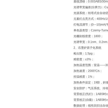
基线漂移：0.003ABS/30mi
光谱带宽偏差(分辨力)：Cu32
光源系统：转塔式全自动
元素灯点亮方式：400Hz1
灯电流调节：(0—10)mA
单色器类型：Czerny-Tur
光栅刻线密度：1800；
光谱带宽：0.1nm、0.2n
2、石墨炉原子化系统
检出限：1.5pg；
精密度：≤3%；
加热温度范围：室温——30
加热速度：2000℃/s；
控温精度：1%；
加热条件设定：19阶，斜
安全防护：气压系统、冷
背景校正(氘灯)：1ABS时≥
背景校正(自吸)：1ABS时≥
数据处理：线性回归法自