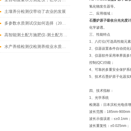
氢化物发生器等。
土壤养分检测仪带动了农业的发展
二、应用领域：
石墨炉原子吸收分光光度
多参数水质测试仪如何选择（2022新上市好用的多参数水质测试仪）
化学渗透。
三、性能特点
高智能测土配方施肥仪-测土配方施肥利器【霍尔德年尾大促】
1、八灯位(可选高性能元
水产养殖检测仪检测养殖业水质安全
2、仪器设置条件自动优化
3、仪器软件采用单界面多
控制(QC)功能；
4、可靠的多重安全保护系
5、技术石墨炉原子化器实
四、技术指标：
1、光学系统
检测器：日本滨松光电倍
波长范围：185nm-900n
波长示值误差：≤±0.1nm
波长重复性：±0.025nm；