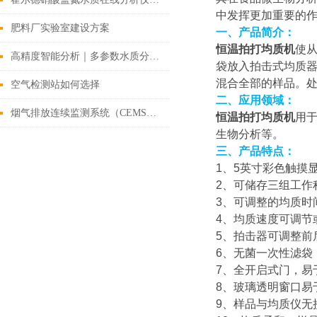
中发挥更加重要的
肥料厂实验室建设方案
一、产品简介：
恒温拍打均质机
使
高精度智能分析｜多参数水质分析仪，科学化管控水环境质量
袋放入拍击式均质
混合全部的样品。
空气检测站如何选择
二、应用领域：
烟气排放连续监测系统（CEMS）【2021烟气监测仪器推荐】
恒温拍打均质机
用
生物分析等。
三、产品特点：
1、5英寸彩色触摸
2、可储存三组工作
3、可调整的均质时
4、均质速度可调节
5、拍击器可调整前
6、无菌一次性滤袋
7、全开启式门，易
8、玻璃透明窗口易
9、样品与均质仪无