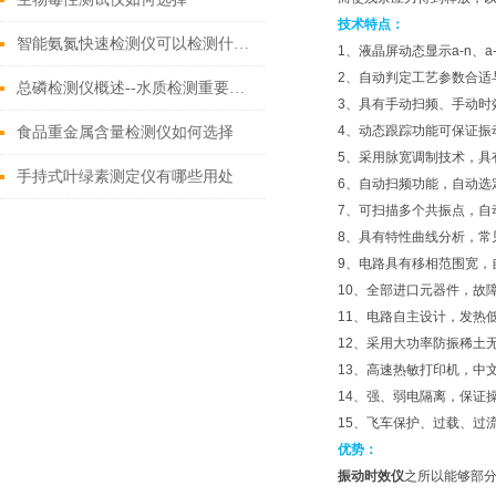
技术特点：
智能氨氮快速检测仪可以检测什么（2022新上市的氨氮快速检测仪）
1、液晶屏动态显示a-n、
2、自动判定工艺参数合适
总磷检测仪概述--水质检测重要工具
3、具有手动扫频、手动时
4、动态跟踪功能可保证振
食品重金属含量检测仪如何选择
5、采用脉宽调制技术，具
手持式叶绿素测定仪有哪些用处
6、自动扫频功能，自动选
7、可扫描多个共振点，自
8、具有特性曲线分析，常
9、电路具有移相范围宽，
10、全部进口元器件，故
11、电路自主设计，发热
12、采用大功率防振稀土
13、高速热敏打印机，中
14、强、弱电隔离，保证
15、飞车保护、过载、过
优势：
振动时效仪
之所以能够部