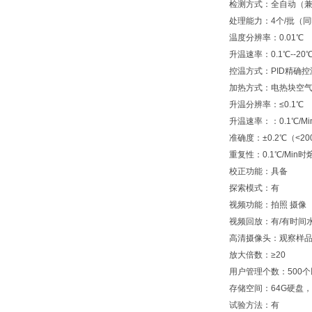
检测方式：全自动（
处理能力：4个/批（
温度分辨率：0.01℃
升温速率：0.1℃--20
控温方式：PID精确控
加热方式：电热块空
升温分辨率：≤0.1℃
升温速率：：0.1℃/Min-
准确度：±0.2℃（<20
重复性：0.1℃/Min时
校正功能：具备
探索模式：有
视频功能：拍照 摄像
视频回放：有/有时间
高清摄像头：观察样
放大倍数：≥20
用户管理个数：500个
存储空间：64G硬盘，
试验方法：有