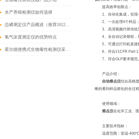
提高效率创新点：
水产养殖检测仪如何选择
1、自动化集成，实现
2、一次处理4个样品
总磷测定仪产品概述（推荐2022年好用的总磷测定仪）
3、高清视频代替传统
4、全自动记录熔程，
氢气浓度测定仪的优势特点
5、可通过打印机直接
霍尔德便携式生物毒性检测仪采用发光细菌法
6、符合21CFR Pa
7、符合GLP要求规范
产品介绍：
自动熔点仪
结合高精
晰的看到样品熔化的全过
使用领域：
熔点仪
在化学工业、
主要技术指标：
温度范围：室温-400